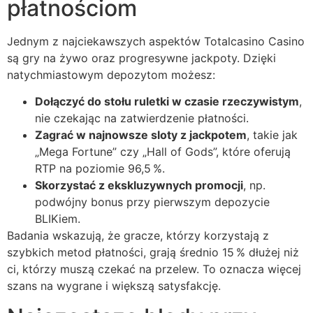
płatnościom
Jednym z najciekawszych aspektów Totalcasino Casino
są gry na żywo oraz progresywne jackpoty. Dzięki
natychmiastowym depozytom możesz:
Dołączyć do stołu ruletki w czasie rzeczywistym
,
nie czekając na zatwierdzenie płatności.
Zagrać w najnowsze sloty z jackpotem
, takie jak
„Mega Fortune” czy „Hall of Gods”, które oferują
RTP na poziomie 96,5 %.
Skorzystać z ekskluzywnych promocji
, np.
podwójny bonus przy pierwszym depozycie
BLIKiem.
Badania wskazują, że gracze, którzy korzystają z
szybkich metod płatności, grają średnio 15 % dłużej niż
ci, którzy muszą czekać na przelew. To oznacza więcej
szans na wygrane i większą satysfakcję.