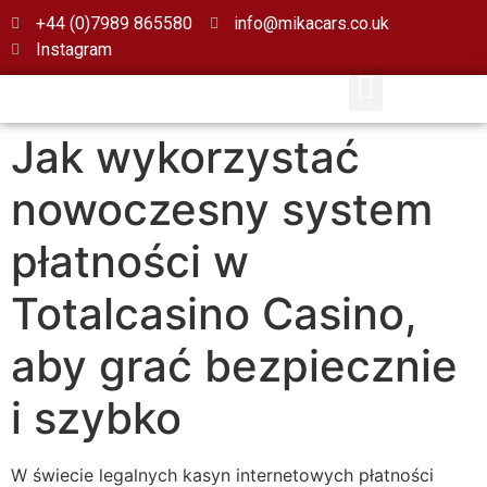
+44 (0)7989 865580
info@mikacars.co.uk
Instagram
Jak wykorzystać
nowoczesny system
płatności w
Totalcasino Casino,
aby grać bezpiecznie
i szybko
W świecie legalnych kasyn internetowych płatności