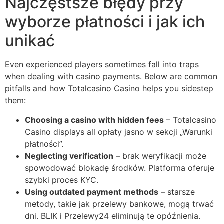
Najczęstsze błędy przy
wyborze płatności i jak ich
unikać
Even experienced players sometimes fall into traps
when dealing with casino payments. Below are common
pitfalls and how Totalcasino Casino helps you sidestep
them:
Choosing a casino with hidden fees
– Totalcasino
Casino displays all opłaty jasno w sekcji „Warunki
płatności”.
Neglecting verification
– brak weryfikacji może
spowodować blokadę środków. Platforma oferuje
szybki proces KYC.
Using outdated payment methods
– starsze
metody, takie jak przelewy bankowe, mogą trwać
dni. BLIK i Przelewy24 eliminują te opóźnienia.