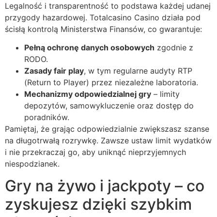
Legalność i transparentność to podstawa każdej udanej
przygody hazardowej. Totalcasino Casino działa pod
ścisłą kontrolą Ministerstwa Finansów, co gwarantuje:
Pełną ochronę danych osobowych
zgodnie z
RODO.
Zasady fair play
, w tym regularne audyty RTP
(Return to Player) przez niezależne laboratoria.
Mechanizmy odpowiedzialnej gry
– limity
depozytów, samowykluczenie oraz dostęp do
poradników.
Pamiętaj, że grając odpowiedzialnie zwiększasz szanse
na długotrwałą rozrywkę. Zawsze ustaw limit wydatków
i nie przekraczaj go, aby uniknąć nieprzyjemnych
niespodzianek.
Gry na żywo i jackpoty – co
zyskujesz dzięki szybkim