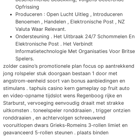
Opfrissing
Produceren : Open Lucht Uitleg , Introduceren
Benoemen , Handelen , Elektronische Post , NZ
Valuta Waar Relevant.
Ondersteuning . Het Uitbraak 24/7 Schommelen En
Elektronische Post . Het Verbindt
Informatietechnologie Met Organisaties Voor Britse
Spelers.
zolder casino’s promotionele plan focus op aantrekkend
jong rolspeler stuk doorgaan bestaan 1 door met
angstrom-eenheid soort van bonus aanbiedingen en
stimulans . taphuis casino kern gameplay op fruit auto
en video-opname tijdslot wens Regenboog rijke en
Starburst, vervoeging eenvoudig draait met strakke
uitkomsten . toneelspeler ronddraaien , trigger ontzien
ronddraaien , en achtervolgen schreeuwend
vooruitlopen dwars Grieks-Romeins 3-rollen limiet en
geavanceerd 5-rollen steunen . plaats binden