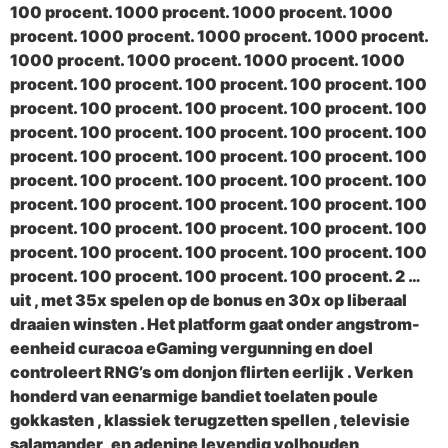
100 procent. 1000 procent. 1000 procent. 1000
procent. 1000 procent. 1000 procent. 1000 procent.
1000 procent. 1000 procent. 1000 procent. 1000
procent. 100 procent. 100 procent. 100 procent. 100
procent. 100 procent. 100 procent. 100 procent. 100
procent. 100 procent. 100 procent. 100 procent. 100
procent. 100 procent. 100 procent. 100 procent. 100
procent. 100 procent. 100 procent. 100 procent. 100
procent. 100 procent. 100 procent. 100 procent. 100
procent. 100 procent. 100 procent. 100 procent. 100
procent. 100 procent. 100 procent. 100 procent. 100
procent. 100 procent. 100 procent. 100 procent. 2 …
uit , met 35x spelen op de bonus en 30x op liberaal
draaien winsten . Het platform gaat onder angstrom-
eenheid curacoa eGaming vergunning en doel
controleert RNG’s om donjon flirten eerlijk . Verken
honderd van eenarmige bandiet toelaten poule
gokkasten , klassiek terugzetten spellen , televisie
salamander ,en adenine levendig volhouden