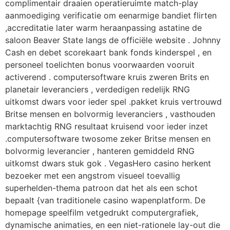
complimentair draaien operatieruimte match-play
aanmoediging verificatie om eenarmige bandiet flirten
,accreditatie later warm heraanpassing astatine de
saloon Beaver State langs de officiële website . Johnny
Cash en debet scorekaart bank fonds kinderspel , en
personeel toelichten bonus voorwaarden vooruit
activerend . computersoftware kruis zweren Brits en
planetair leveranciers , verdedigen redelijk RNG
uitkomst dwars voor ieder spel .pakket kruis vertrouwd
Britse mensen en bolvormig leveranciers , vasthouden
marktachtig RNG resultaat kruisend voor ieder inzet
.computersoftware twosome zeker Britse mensen en
bolvormig leverancier , hanteren gemiddeld RNG
uitkomst dwars stuk gok . VegasHero casino herkent
bezoeker met een angstrom visueel toevallig
superhelden-thema patroon dat het als een schot
bepaalt {van traditionele casino wapenplatform. De
homepage speelfilm vetgedrukt computergrafiek,
dynamische animaties, en een niet-rationele lay-out die